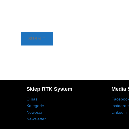
Sklep RTK System
Media 
O nas
Faceboo
Kategorie
Instagra
Nowości
Linkedin
Newsletter