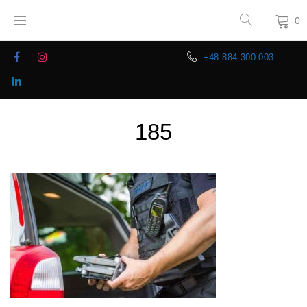
0
+48 884 300 003
185