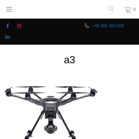
0
+48 884 300 003
a3